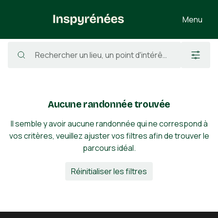
Menu
Randonnées
/
France
/
Haute-Garonne
/
Sédeilhac
Aucune randonnée trouvée
Il semble y avoir aucune randonnée qui ne correspond à
vos critères, veuillez ajuster vos filtres afin de trouver le
parcours idéal.
Réinitialiser les filtres