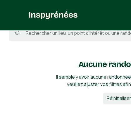
Randonnées
/
Espagne
/
Huesca
/
Caldearenas
/
Santa Cru
Aucune rando
Il semble y avoir aucune randonnée
veuillez ajuster vos filtres afi
Réinitialiser