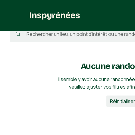
Randonnées
/
Espagne
/
Lérida
/
La Vall de Boí
/
Tuc de Ribe
Aucune rando
Il semble y avoir aucune randonnée
veuillez ajuster vos filtres afi
Réinitialiser