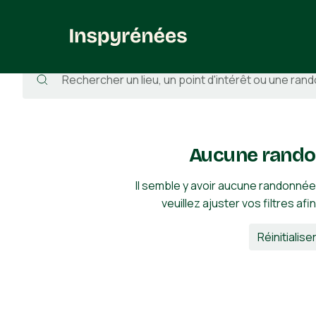
Randonnées
/
Espagne
/
Saragosse
/
Longás
/
Pui d'o Mon
Aucune rando
Il semble y avoir aucune randonnée
veuillez ajuster vos filtres afi
Réinitialiser