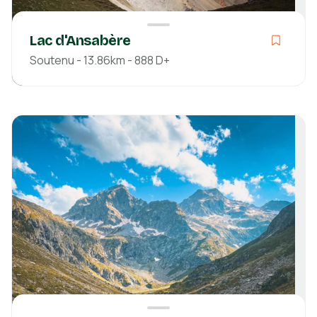
Lac d'Ansabère
Soutenu - 13.86km - 888 D+
Soutenu
04h17
13.86km
888m
894m
Pyrénées-Atlantiques
Découvrir