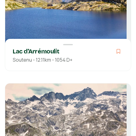
Découvrir
Lac d'Arrémoulit
Soutenu - 12.11km - 1054 D+
Soutenu
03h20
12.11km
1054m
1054m
Pyrénées-Atlantiques
Découvrir