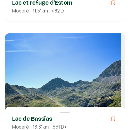
Lac et refuge d'Estom
Modéré - 11.51km - 482 D+
Modéré
03h00
11.51km
482m
491m
Hautes-Pyrénées
Découvrir
Lac de Bassias
Modéré - 13.31km - 551 D+