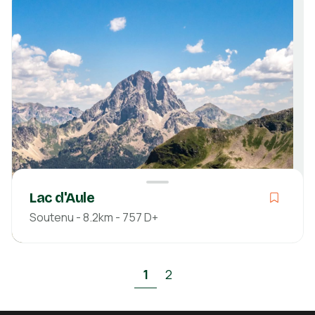
Découvrir
Lac d'Aule
Soutenu - 8.2km - 757 D+
Soutenu
03h57
8.2km
757m
765m
Pyrénées-Atlantiques
1
2