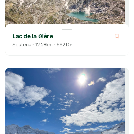
Lac de la Glère
Soutenu - 12.28km - 592 D+
Soutenu
04h55
12.28km
592m
586m
Hautes-Pyrénées
Découvrir