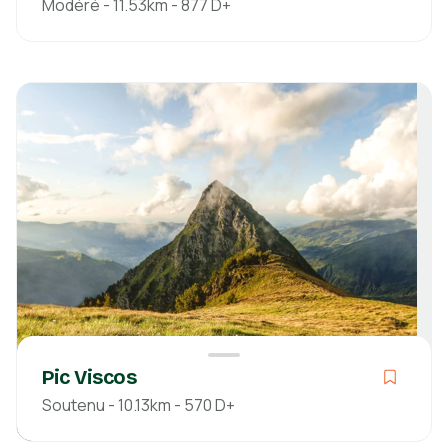
Modéré - 11.53km - 877 D+
Modéré
Boucle
03h19
11.53km
877m
859m
Pyrénées-Atlantiques
Découvrir
Pic Viscos
Soutenu - 10.13km - 570 D+