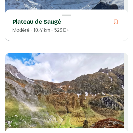
Plateau de Saugé
Modéré - 10.41km - 523 D+
Modéré
Boucle
04h38
10.41km
523m
523m
Hautes-Pyrénées
Découvrir