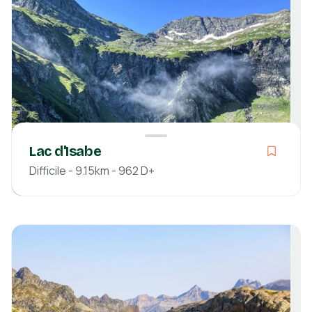
Découvrir
Lac d'Isabe
Difficile - 9.15km - 962 D+
Difficile
02h52
9.15km
962m
961m
Pyrénées-Atlantiques