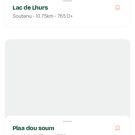
Lac de Lhurs
Soutenu - 10.75km - 765 D+
Soutenu
04h49
10.75km
765m
753m
Pyrénées-Atlantiques
Découvrir
Plaa dou soum