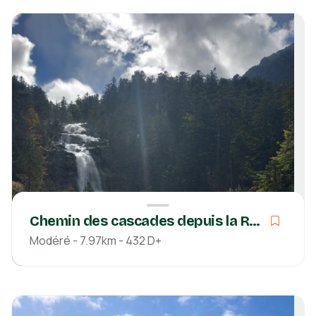
586m
Hautes-Pyrénées
Découvrir
Chemin des cascades depuis la Raillère
Modéré - 7.97km - 432 D+
Modéré
02h15
7.97km
432m
423m
Hautes-Pyrénées