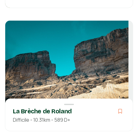
Modéré
04h57
13.31km
551m
551m
Hautes-Pyrénées
Découvrir
La Brèche de Roland
Difficile - 10.31km - 589 D+
Difficile
04h15
10.31km
589m