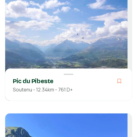
Découvrir
Pic du Pibeste
Soutenu - 12.34km - 761 D+
Soutenu
02h26
12.34km
761m
785m
Hautes-Pyrénées