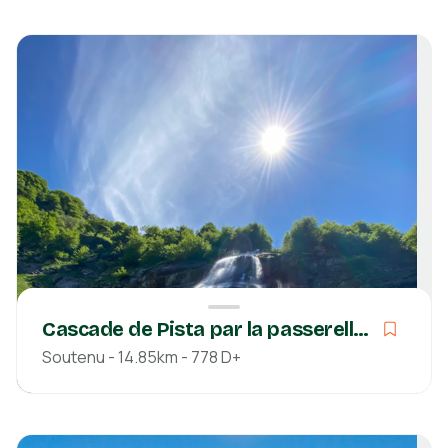
Soutenu
Boucle
03h03
10.13km
570m
571m
Hautes-Pyrénées
Découvrir
Cascade de Pista par la passerelle d'Holzarte
Soutenu - 14.85km - 778 D+
Soutenu
06h46
14.85km
778m
756m
Pyrénées-Atlantiques