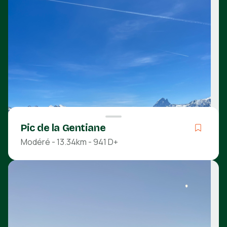
Pic de la Gentiane
Modéré - 13.34km - 941 D+
Modéré
04h36
13.34km
941m
918m
Pyrénées-Atlantiques