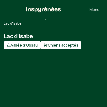
Menu
Randonnées
/
France
/
Pyrénées-Atlantiques
/
Laruns
/
Lac d'Isabe
Lac d'Isabe
Vallée d'Ossau
Chiens acceptés