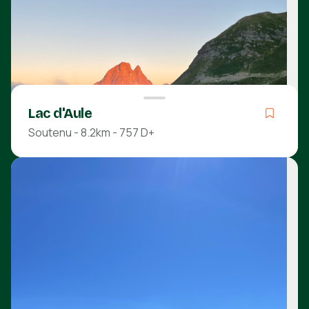
Découvrir
Lac d'Aule
Soutenu - 8.2km - 757 D+
Soutenu
03h57
8.2km
757m
765m
Pyrénées-Atlantiques
Découvrir