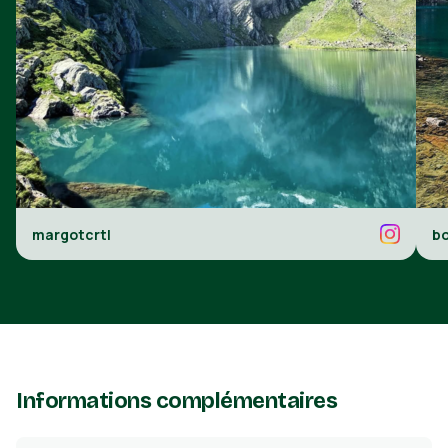
margotcrtl
b
Informations complémentaires