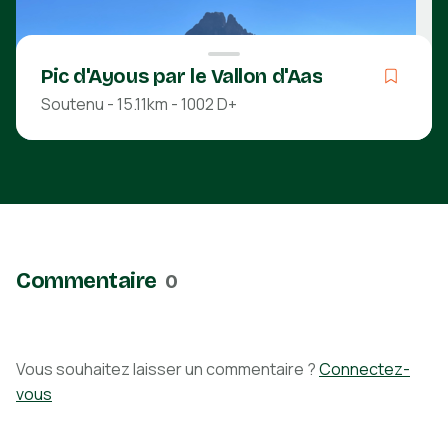
Pic d'Ayous par le Vallon d'Aas
Soutenu - 15.11km - 1002 D+
Soutenu
Boucle
07h41
15.11km
1002m
978m
Pyrénées-Atlantiques
Commentaire
0
Découvrir
Vous souhaitez laisser un commentaire ?
Connectez-
vous