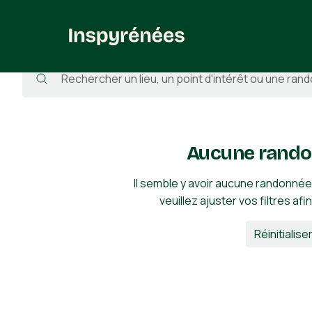
Randonnées
/
France
/
Aude
/
Generville
Aucune rando
Il semble y avoir aucune randonnée
veuillez ajuster vos filtres afi
Réinitialiser