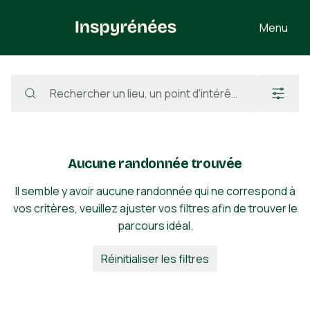
Menu
Randonnées
/
France
/
Haute-Garonne
/
Belbèze-de-Lauragais
Aucune randonnée trouvée
Il semble y avoir aucune randonnée qui ne correspond à
vos critères, veuillez ajuster vos filtres afin de trouver le
parcours idéal.
Réinitialiser les filtres