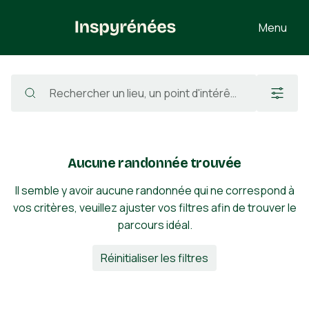
Menu
Randonnées
/
France
/
Hautes-Pyrénées
/
Ger
/
Puig Pedró de la Tossa
Aucune randonnée trouvée
Il semble y avoir aucune randonnée qui ne correspond à
vos critères, veuillez ajuster vos filtres afin de trouver le
parcours idéal.
Réinitialiser les filtres