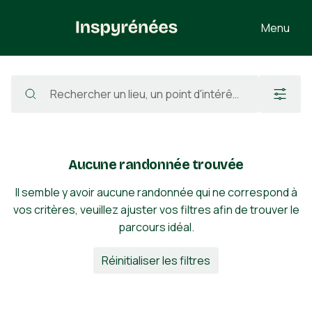
Menu
Randonnées
/
France
/
Hautes-Pyrénées
/
Saint-Lary-Soulan
/
Pic de Thou
Aucune randonnée trouvée
Il semble y avoir aucune randonnée qui ne correspond à
vos critères, veuillez ajuster vos filtres afin de trouver le
parcours idéal.
Réinitialiser les filtres