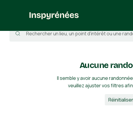
Randonnées
/
France
/
Pyrénées-Atlantiques
/
Idron
Aucune rando
Il semble y avoir aucune randonnée
veuillez ajuster vos filtres afi
Réinitialiser