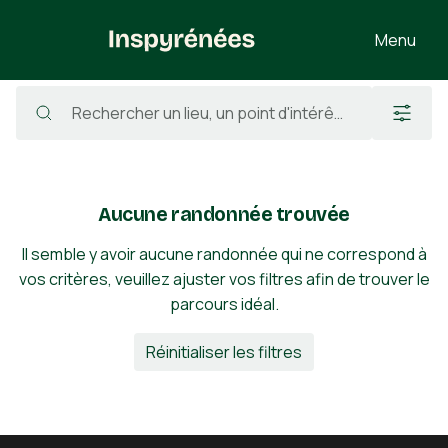
Menu
Randonnées
/
France
/
Ariège
/
Auzat
/
Pica Roja
Aucune randonnée trouvée
Il semble y avoir aucune randonnée qui ne correspond à
vos critères, veuillez ajuster vos filtres afin de trouver le
parcours idéal.
Réinitialiser les filtres