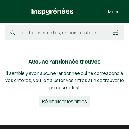
Menu
Randonnées
/
France
/
Haute-Garonne
/
Bonrepos-Riquet
Aucune randonnée trouvée
Il semble y avoir aucune randonnée qui ne correspond à
vos critères, veuillez ajuster vos filtres afin de trouver le
parcours idéal.
Réinitialiser les filtres