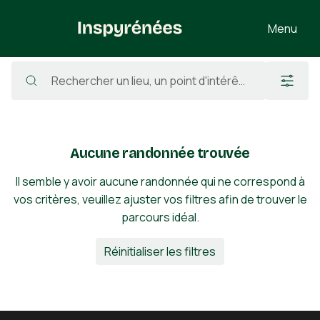
Menu
Randonnées
/
France
/
Haute-Garonne
/
Galié
Aucune randonnée trouvée
Il semble y avoir aucune randonnée qui ne correspond à
vos critères, veuillez ajuster vos filtres afin de trouver le
parcours idéal.
Réinitialiser les filtres