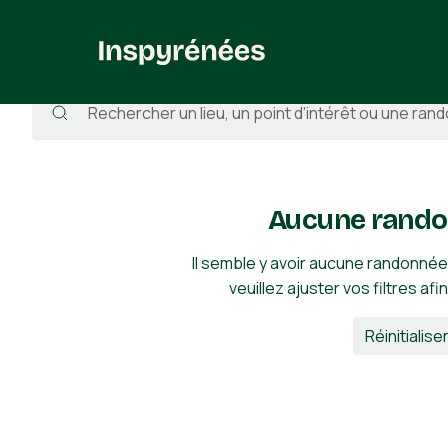
Randonnées
/
France
/
Haute-Garonne
/
Odars
Aucune rando
Il semble y avoir aucune randonnée
veuillez ajuster vos filtres afi
Réinitialiser