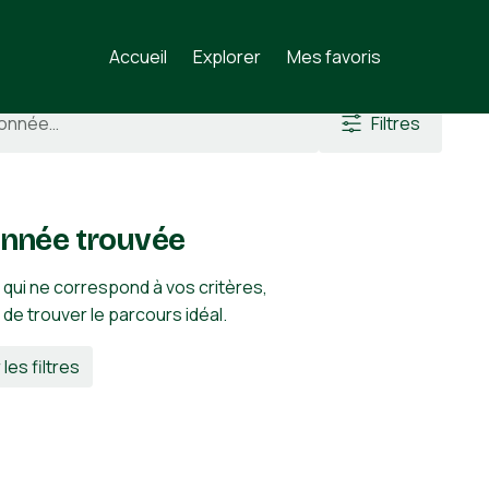
Soum des Salettes
Accueil
Explorer
Mes favoris
Filtres
nnée trouvée
 qui ne correspond à vos critères,
n de trouver le parcours idéal.
 les filtres