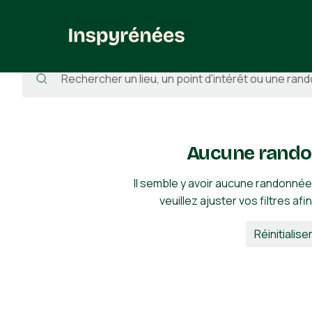
Randonnées
/
France
/
Hautes-Pyrénées
/
Gavarnie-Gèdre
/
Aucune rando
Il semble y avoir aucune randonnée
veuillez ajuster vos filtres afi
Réinitialiser