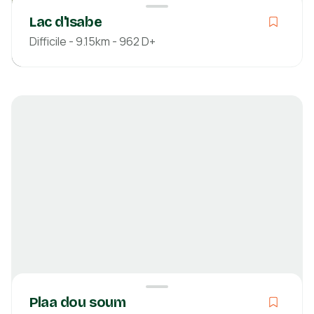
Lac d'Isabe
Difficile - 9.15km - 962 D+
Difficile
02h52
9.15km
962m
961m
Pyrénées-Atlantiques
Découvrir
Plaa dou soum