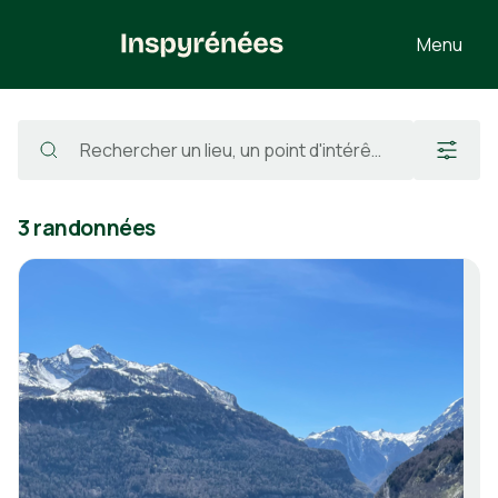
Menu
Randonnées
/
France
/
Pyrénées-Atlantiques
/
Accous
/
Pic Mardas
3 randonnées