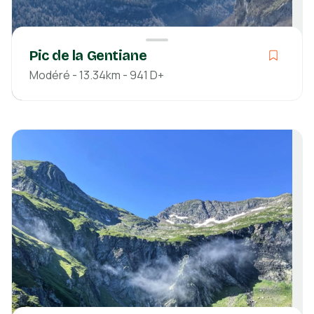
Pic de la Gentiane
Modéré - 13.34km - 941 D+
Modéré
04h36
13.34km
941m
918m
Pyrénées-Atlantiques
Découvrir