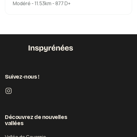
Modéré - 11.53km - 877 D+
Modéré
Boucle
03h19
11.53km
877m
859m
Pyrénées-Atlantiques
Suivez-nous !
Découvrir
Découvrez de nouvelles
vallées