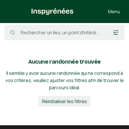
Menu
Randonnées
/
France
/
Pyrénées-Atlantiques
/
Asson
Aucune randonnée trouvée
Il semble y avoir aucune randonnée qui ne correspond à
vos critères, veuillez ajuster vos filtres afin de trouver le
parcours idéal.
Réinitialiser les filtres