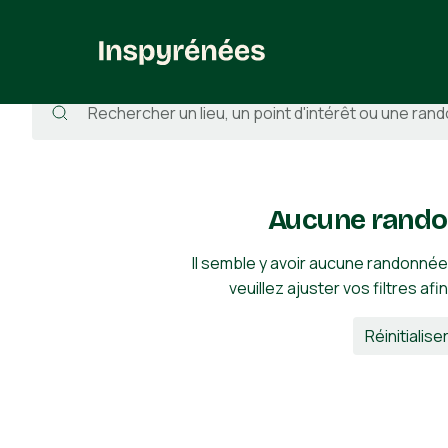
Randonnées
/
France
/
Pyrénées-Atlantiques
/
Labets-Bisca
Aucune rando
Il semble y avoir aucune randonnée
veuillez ajuster vos filtres afi
Réinitialiser