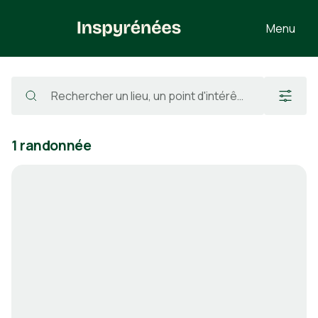
Menu
Randonnées
/
France
/
Pyrénées-Atlantiques
/
Sarrance
/
Soum de Pétraube
1 randonnée