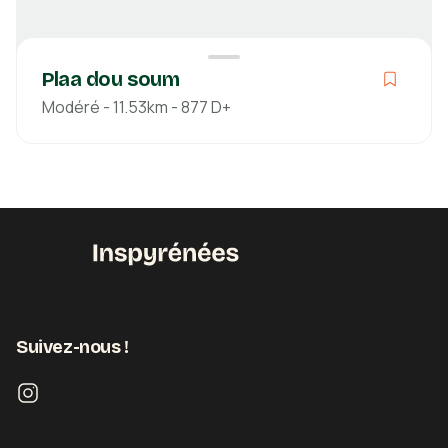
Plaa dou soum
Modéré - 11.53km - 877 D+
Modéré
Boucle
03h19
11.53km
877m
859m
Pyrénées-Atlantiques
Suivez-nous !
Découvrir