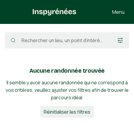
Menu
Randonnées
/
France
/
Pyrénées-Atlantiques
/
Urdos
/
Mailh dets Tours
Aucune randonnée trouvée
Il semble y avoir aucune randonnée qui ne correspond à
vos critères, veuillez ajuster vos filtres afin de trouver le
parcours idéal.
Réinitialiser les filtres